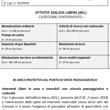
D. Lgs. n. 42/2004)
ATTIVITA’ EDILIZIA LIBERA (AEL)
- CATEGORIE D’INTERVENTO –
Manutenzione ordinaria
Attività di ricerca nel sottosuolo
(Dal n.
1
al
25
del glossario)
(Dal n.
33
al
35
del glossario)
Pompe di calore
(N. 26 del glossario)
Deposito di gas liquefatti
Movimento di terra
(N.
27
del glossario)
(N.
36
del glossario)
Eliminazione barriere architettoniche
Serre mobili stagionali
(Dal n.
28
al
32
del glossario)
(N.
37
del glossario)
IN AREA PROTETTA DAL PUNTO DI VISTA PAESAGGISTICO
Interventi liberi in area o immobili con vincolo paesaggistico e
culturale
Con il glossario dell’edilizia libera (AEL), (prevista dal D.M. 2 marzo 2018)
e l’elencazione delle opere ed interventi realizzabili senza alcun atto del
Comune si è posta l’esigenza di procedere all’analisi di quest’ultimi con