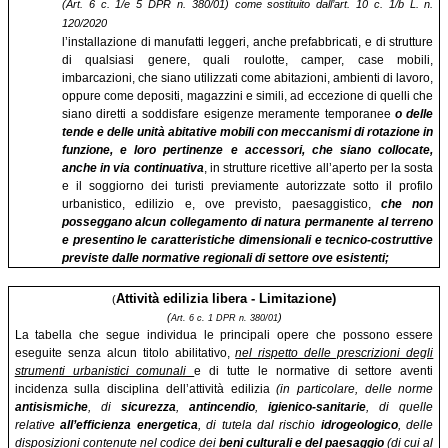
(Art. 6 c. 1/e 5 DPR n. 380/01) come sostituito dall’art. 10 c. 1/b L. n.
120/2020
l’installazione di manufatti leggeri, anche prefabbricati, e di strutture
di qualsiasi genere, quali roulotte, camper, case mobili,
imbarcazioni, che siano utilizzati come abitazioni, ambienti di lavoro,
oppure come depositi, magazzini e simili, ad eccezione di quelli che
siano diretti a soddisfare esigenze meramente temporanee
o delle
tende e delle unità abitative mobili con meccanismi di rotazione in
funzione, e loro pertinenze e accessori, che siano collocate,
anche in via continuativa
, in strutture ricettive all’aperto per la sosta
e il soggiorno dei turisti previamente autorizzate sotto il profilo
urbanistico, edilizio e, ove previsto, paesaggistico,
che non
posseggano alcun collegamento di natura permanente al terreno
e presentino le caratteristiche dimensionali e tecnico-costruttive
previste dalle normative regionali di settore ove esistenti;
Attività edilizia libera - Limitazione)
(
(
)
Art. 6 c. 1 DPR n. 380/01
La tabella che segue individua le principali opere che possono essere
eseguite senza alcun titolo abilitativo,
nel rispetto delle prescrizioni degli
strumenti urbanistici comunali
e di tutte le normative di settore aventi
incidenza sulla disciplina dell’attività edilizia
(in particolare, delle norme
antisismiche
, di
sicurezza
,
antincendio
,
igienico-sanitarie
, di quelle
relative
all’efficienza energetica
, di tutela dal rischio
idrogeologico
, delle
disposizioni contenute nel codice dei
beni culturali e del paesaggio
(di cui al