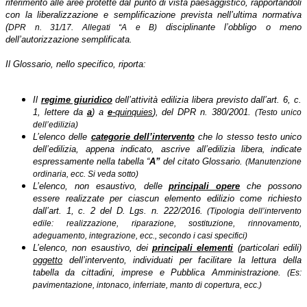
riferimento alle aree protette dal punto di vista paesaggistico, rapportandoli
con la liberalizzazione e semplificazione prevista nell’ultima normativa
(
disciplinante l’obbligo o meno
DPR n. 31/17. Allegati “A e B)
dell’autorizzazione semplificata.
Il Glossario, nello specifico, riporta:
Il
regime giuridico
dell’attività edilizia libera previsto dall’art. 6, c.
1, lettere da
a
) a
e
-quinquies
), del DPR n. 380/2001.
(Testo unico
dell’edilizia)
L’elenco delle
categorie dell’intervento
che lo stesso testo unico
dell’edilizia, appena indicato, ascrive all’edilizia libera
indicate
,
espressamente nella tabella “
A”
del citato Glossario.
(Manutenzione
ordinaria, ecc. Si veda sotto)
L’elenco, non esaustivo, delle
principali opere
che possono
essere realizzate per ciascun elemento edilizio come richiesto
dall’art. 1, c. 2 del D. Lgs. n. 222/2016.
(Tipologia dell’intervento
edile: realizzazione, riparazione, sostituzione,
rinnovamento,
adeguamento, integrazione, ecc., secondo i casi specifici)
L’elenco, non esaustivo, dei
principali elementi
(particolari edili)
oggetto
dell’intervento, individuati per facilitare la lettura della
tabella da cittadini, imprese e Pubblica Amministrazione.
(Es:
pavimentazione, intonaco, inferriate, manto di copertura, ecc.)