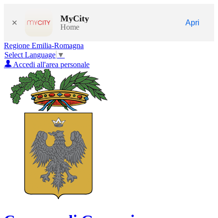
MyCity
×
Apri
Home
Regione Emilia-Romagna
Select Language
▼
Accedi all'area personale