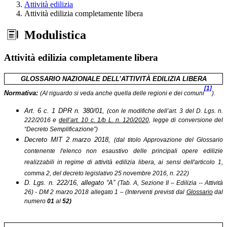
Attività edilizia
Attività edilizia completamente libera
Modulistica
Attività edilizia completamente libera
GLOSSARIO NAZIONALE DELL’ATTIVITÀ EDILIZIA LIBERA
[1]
Normativa:
(Al riguardo si veda anche quella delle regioni e dei comuni
).
Art. 6 c. 1 DPR n. 380/01,
(con le modifiche dell’art. 3 del D. Lgs. n.
222/2016 e
dell’art. 10 c. 1/b
L. n. 120/2020,
legge di conversione del
“Decreto Semplificazione
”)
Decreto MIT 2 marzo 2018,
(dal titolo Approvazione del Glossario
contenente l'elenco non esaustivo delle principali opere edilizie
realizzabili in regime di attività edilizia libera, ai sensi dell'articolo 1,
comma 2, del decreto legislativo 25 novembre 2016, n. 222)
D. Lgs. n. 222/16, allegato “A”
(Tab. A, Sezione II – Edilizia -- Attività
26) - DM 2 marzo 2018 allegato 1 – (Interventi previsti dal
Glossario
dal
numero
01
al
52)