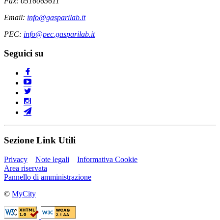
Fax: 0516065611
Email:
info@gasparilab.it
PEC:
info@pec.gasparilab.it
Seguici su
Sezione Link Utili
Privacy
Note legali
Informativa Cookie
Area riservata
Pannello di amministrazione
©
MyCity