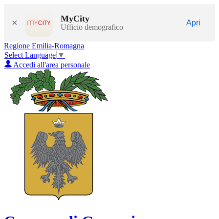
MyCity
×
Apri
Ufficio demografico
Regione Emilia-Romagna
Select Language
▼
Accedi all'area personale